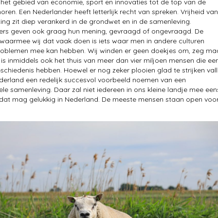
het gebied van economie, sport en innovaties tot de top van de
oren. Een Nederlander heeft letterlijk recht van spreken. Vrijheid van
ing zit diep verankerd in de grondwet en in de samenleving.
ers geven ook graag hun mening, gevraagd of ongevraagd. De
 waarmee wij dat vaak doen is iets waar men in andere culturen
roblemen mee kan hebben. Wij winden er geen doekjes om, zeg maa
is inmiddels ook het thuis van meer dan vier miljoen mensen die ee
schiedenis hebben. Hoewel er nog zeker plooien glad te strijken vall
erland een redelijk succesvol voorbeeld noemen van een
rele samenleving. Daar zal niet iedereen in ons kleine landje mee een
 dat mag gelukkig in Nederland. De meeste mensen staan open voo