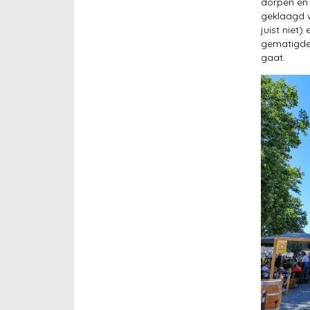
dorpen en 
geklaagd w
juist niet)
gematigde 
gaat.