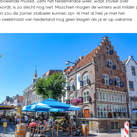
boeiende musea. Zelfs het Nederlandse weer, waar zoveel over
ordt, is zo slecht nog niet. Misschien mogen de winters wat milder 
 en zou de zomer stabieler kunnen zijn. Al met al heb je met het
zeeklimaat van Nederland nog geen klagen als je er op vakantie