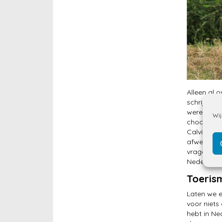
Alleen al 
schrijven.
wereld waa
Wij
chocolade 
Calvinisti
afwezighei
vragen en 
Nederlande
Toeris
Laten we e
voor niets
hebt in Ne