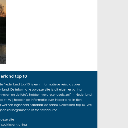
erland top 10
ite
Nederland top 10
is een informatieve reisgids over
rland. De informatie op deze site is uit eigen ervaring
hreven en de foto’s hebben we grotendeels zelf in Nederland
akt. Wij hebben de informatie over Nederland in tien
rwerpen ingedeeld, vandaar de naam Nederland top 10. We
 geen reisorganisatie of toeristenbureau.
 deze site
 cookieverklaring