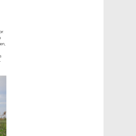
r.
n
en,
s
r