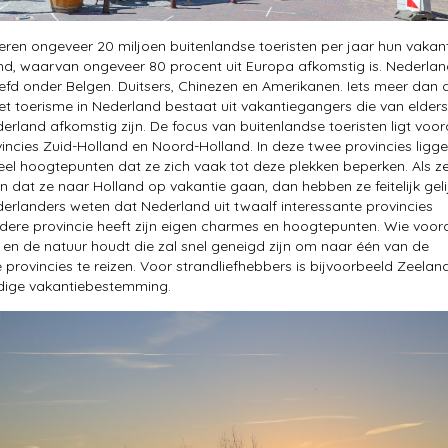
vieren ongeveer 20 miljoen buitenlandse toeristen per jaar hun vakan
nd, waarvan ongeveer 80 procent uit Europa afkomstig is. Nederlan
iefd onder Belgen. Duitsers, Chinezen en Amerikanen. Iets meer dan 
het toerisme in Nederland bestaat uit vakantiegangers die van elders
erland afkomstig zijn. De focus van buitenlandse toeristen ligt voor
incies Zuid-Holland en Noord-Holland. In deze twee provincies ligg
el hoogtepunten dat ze zich vaak tot deze plekken beperken. Als z
 dat ze naar Holland op vakantie gaan, dan hebben ze feitelijk gelij
derlanders weten dat Nederland uit twaalf interessante provincies
edere provincie heeft zijn eigen charmes en hoogtepunten. Wie voor
 en de natuur houdt die zal snel geneigd zijn om naar één van de
e provincies te reizen. Voor strandliefhebbers is bijvoorbeeld Zeelan
dige vakantiebestemming.