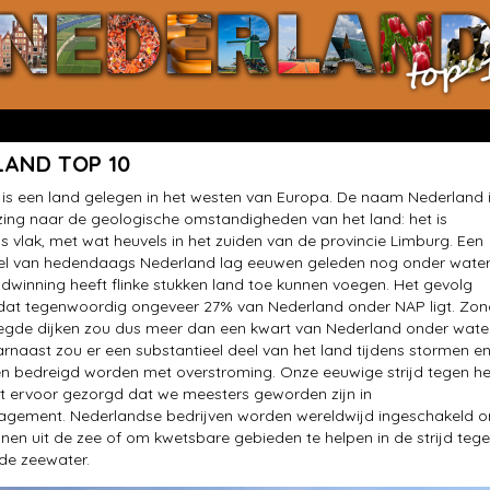
LAND TOP 10
is een land gelegen in het westen van Europa. De naam Nederland 
zing naar de geologische omstandigheden van het land: het is
s vlak, met wat heuvels in het zuiden van de provincie Limburg. Een
eel van hedendaags Nederland lag eeuwen geleden nog onder water
ndwinning heeft flinke stukken land toe kunnen voegen. Het gevolg
 dat tegenwoordig ongeveer 27% van Nederland onder NAP ligt. Zon
egde dijken zou dus meer dan een kwart van Nederland onder wate
arnaast zou er een substantieel deel van het land tijdens stormen e
n bedreigd worden met overstroming. Onze eeuwige strijd tegen he
t ervoor gezorgd dat we meesters geworden zijn in
gement. Nederlandse bedrijven worden wereldwijd ingeschakeld 
nnen uit de zee of om kwetsbare gebieden te helpen in de strijd teg
nde zeewater.