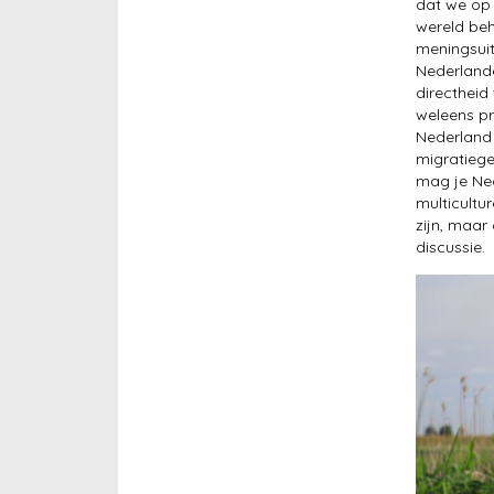
dat we op 
wereld beh
meningsuit
Nederland
directheid
weleens p
Nederland 
migratiege
mag je Ned
multicultu
zijn, maar
discussie.