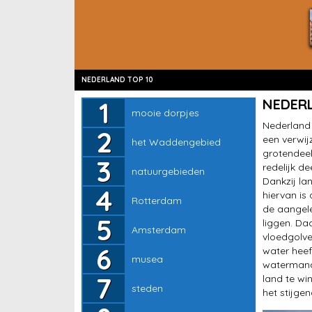
NEDERLAND TOP 10
mooie dorpjes
NEDER
mooie dorpjes
het Waddengebied
Nederland 
een verwij
het Waddengebied
natuurgebieden
grotendeel
redelijk d
natuurgebieden
Rotterdam
Dankzij la
hiervan is
Rotterdam
Amsterdam
de aangel
liggen. Da
Amsterdam
musea
vloedgolve
water heef
musea
steden
watermana
land te wi
steden
stranden
het stijge