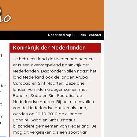
Nederland top 10
links
contact
Koninkrijk der Nederlanden
is
Je hebt een land dat Nederland heet en
er is een overkoepelend Koninkrijk der
Nederlanden. Daaronder vallen naast het
.
land Nederland ook de landen Aruba,
Curaçao en Sint Maarten. Deze drie
der
landen vormden vroeger samen met
r
Bonaire, Saba en Sint Eustatius de
n
Nederlandse Antillen. Bij het uiteenvallen
t
van de Nederlandse Antillen als land,
werden op 10-10-2010 de eilanden
om
Bonaire, Saba en Sint Eustatius
en
bijzondere gemeenten van Nederland. Je
mag dit vergelijken als een soort van