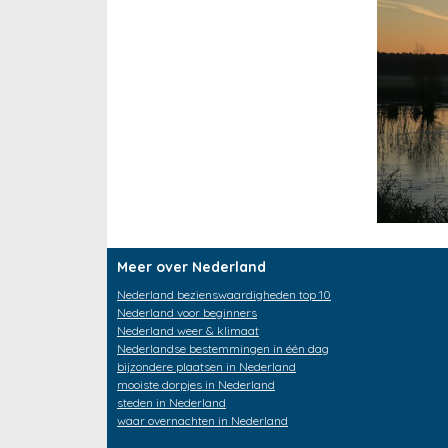
Meer over Nederland
Nederland bezienswaardigheden top 10
Nederland voor beginners
Nederland weer & klimaat
Nederlandse bestemmingen in één dag
bijzondere plaatsen in Nederland
mooiste dorpjes in Nederland
steden in Nederland
waar overnachten in Nederland