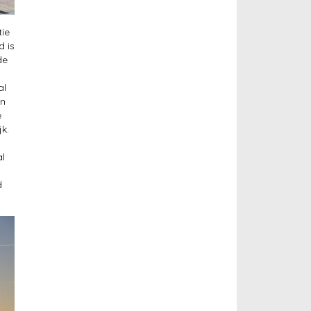
tie
d is
de
al
en
e
k.
al
d