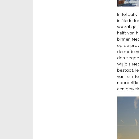
In totaal 
in Nederla
vooral gel
helft van 
binnen Ned
op de prov
dermate ve
dan zeggen
Wij als Ne
bestaat. I
van ruimte
noordelijk
een gewel